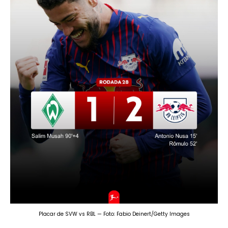
Placar de SVW vs RBL — Foto: Fabio Deinert/Getty Images