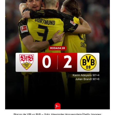
Placar de VfB vs BVB — Foto: Alexander Hassenstein/Getty Images