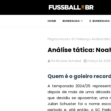
HOME
BUNDESLIGA
2. BUNDESLIGA
Página inicial
SC Freiburg
Análise táti
Análise tática: Noa
Por
Nicolas Achabal
março 24, 2025
Quem é o goleiro record
A temporada 2024/25 represen
depois de mais de uma década s
que decidiu se aposentar, uma 
Julian Schuster foi o nome esco
período e, até então, o SC Fre