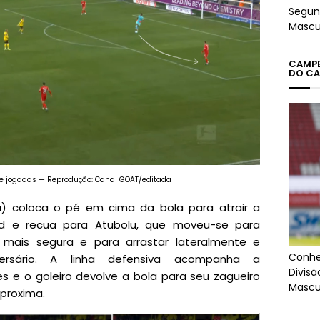
Segun
Mascu
CAMPEÕ
DO CA
e jogadas — Reprodução: Canal GOAT/editada
da) coloca o pé em cima da bola para atrair a
d e recua para Atubolu, que moveu-se para
mais segura e para arrastar lateralmente e
Conhe
ersário. A linha defensiva acompanha a
Divis
 e o goleiro devolve a bola para seu zagueiro
Mascu
proxima.