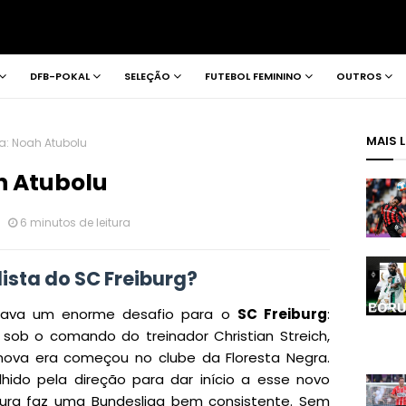
DFB-POKAL
SELEÇÃO
FUTEBOL FEMININO
OUTROS
MAIS 
ca: Noah Atubolu
h Atubolu
6 minutos de leitura
ista do SC Freiburg?
tava um enorme desafio para o
SC Freiburg
:
ob o comando do treinador Christian Streich,
nova era começou no clube da Floresta Negra.
lhido pela direção para dar início a esse novo
iburg faz uma Bundesliga bem consistente. Sem