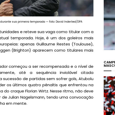
durante sua primeira temporada — Foto: David Inderlied/DPA
tunidades e reteve sua vaga como titular com a
atual temporada. Hoje, é um dos goleiros mais
 europeias: apenas Guillaume Restes (Toulouse),
ruggen (Brighton) aparecem como titulares mais
CAMPE
MASC
gador começou a ser recompensada e o nível de
vamente, até a sequência inviolável citada
 sucessão de partidas sem sofrer gols, Atubolu
r os últimos quatro pênaltis que enfrentou na
a do craque Florian Wirtz. Nesse ritmo, não deve
ar de Julian Nagelsmann, tendo uma convocação
anha em mente.