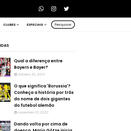
CLUBES
ESPECIAIS
Pesquisar
LIDAS
Qual a diferença entre
Bayern e Bayer?
outubro 20, 2021
O que significa 'Borussia'?
Conheça a história por trás
do nome de dois gigantes
do futebol alemão
novembro 10, 2022
Dando volta por cima de
doença, Mario Götze inicia