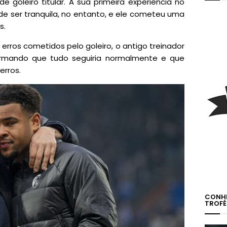
 goleiro titular. A sua primeira experiência no
 de ser tranquila, no entanto, e ele cometeu uma
s.
rros cometidos pelo goleiro, o antigo treinador
afirmando que tudo seguiria normalmente e que
erros.
CONHE
TROFÉ