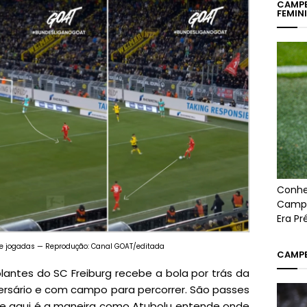
CAMPE
FEMIN
Conhe
Campe
Era P
e jogadas — Reprodução: Canal GOAT/editada
CAMPE
lantes do SC Freiburg recebe a bola por trás da
versário e com campo para percorrer. São passes
ve aqui é a maneira como Atubolu entende onde