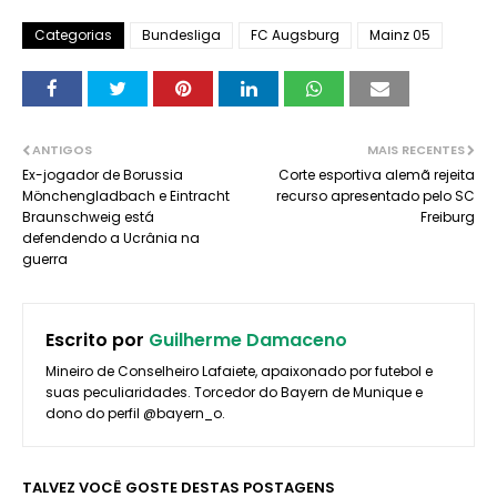
Categorias
Bundesliga
FC Augsburg
Mainz 05
ANTIGOS
MAIS RECENTES
Ex-jogador de Borussia
Corte esportiva alemã rejeita
Mönchengladbach e Eintracht
recurso apresentado pelo SC
Braunschweig está
Freiburg
defendendo a Ucrânia na
guerra
Escrito por
Guilherme Damaceno
Mineiro de Conselheiro Lafaiete, apaixonado por futebol e
suas peculiaridades. Torcedor do Bayern de Munique e
dono do perfil @bayern_o.
TALVEZ VOCÊ GOSTE DESTAS POSTAGENS