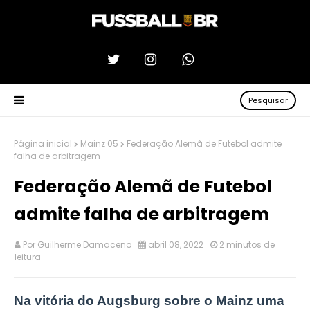
Pesquisar
Página inicial
Mainz 05
Federação Alemã de Futebol admite
falha de arbitragem
Federação Alemã de Futebol
admite falha de arbitragem
Por
Guilherme Damaceno
abril 08, 2022
2 minutos de
leitura
Na vitória do Augsburg sobre o Mainz uma