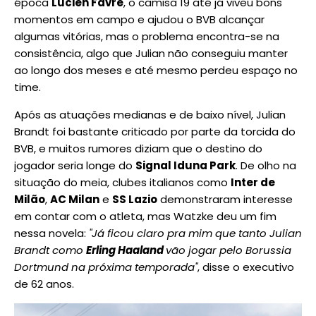
época
Lucien Favre
, o camisa 19 até já viveu bons
momentos em campo e ajudou o BVB alcançar
algumas vitórias, mas o problema encontra-se na
consistência, algo que Julian não conseguiu manter
ao longo dos meses e até mesmo perdeu espaço no
time.
Após as atuações medianas e de baixo nível, Julian
Brandt foi bastante criticado por parte da torcida do
BVB, e muitos rumores diziam que o destino do
jogador seria longe do
Signal Iduna Park
. De olho na
situação do meia, clubes italianos como
Inter de
Milão
,
AC Milan
e
SS Lazio
demonstraram interesse
em contar com o atleta, mas Watzke deu um fim
nessa novela:
"Já ficou claro pra mim que tanto Julian
Brandt como
Erling Haaland
vão jogar pelo Borussia
Dortmund na próxima temporada"
, disse o executivo
de 62 anos.