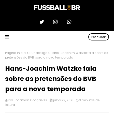
Pesquisar
Página inicial
Bundesliga
Hans-Joachim Watzke fala sobre as
pretensões do BVB para a nova temporada
Hans-Joachim Watzke fala
sobre as pretensões do BVB
para a nova temporada
Por
Jonathan Gonçalves
julho 29, 2021
3 minutos de
leitura