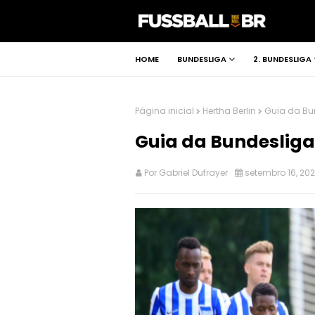
HOME
BUNDESLIGA
2. BUNDESLIGA
Página inicial
Hertha Berlin
Guia da Bun
Guia da Bundesliga 
Por
Gabriel Dufrayer
setembro 16, 20