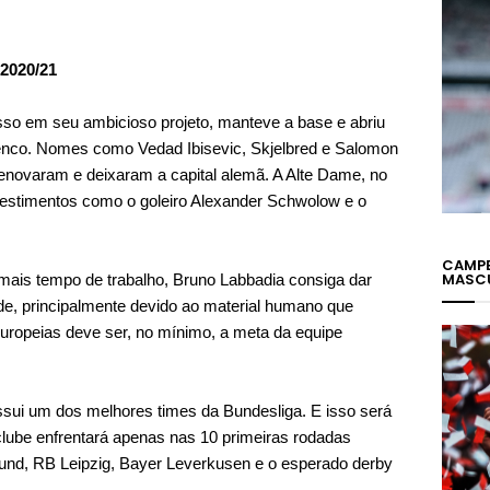
020/21
sso em seu ambicioso projeto, manteve a base e abriu
enco. Nomes como Vedad Ibisevic, Skjelbred e Salomon
renovaram e deixaram a capital alemã. A Alte Dame, no
vestimentos como o goleiro Alexander Schwolow e o
CAMPE
MASC
mais tempo de trabalho, Bruno Labbadia consiga dar
de, principalmente devido ao material humano que
europeias deve ser, no mínimo, a meta da equipe
ssui um dos melhores times da Bundesliga. E isso será
 clube enfrentará apenas nas 10 primeiras rodadas
nd, RB Leipzig, Bayer Leverkusen e o esperado derby