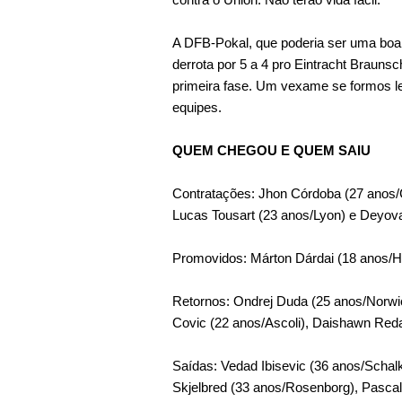
A DFB-Pokal, que poderia ser uma boa o
derrota por 5 a 4 pro Eintracht Brauns
primeira fase. Um vexame se formos le
equipes.
QUEM CHEGOU E QUEM SAIU
Contratações: Jhon Córdoba (27 anos/C
Lucas Tousart (23 anos/Lyon) e Deyova
Promovidos: Márton Dárdai (18 anos/He
Retornos: Ondrej Duda (25 anos/Norwic
Covic (22 anos/Ascoli), Daishawn Red
Saídas: Vedad Ibisevic (36 anos/Schal
Skjelbred (33 anos/Rosenborg), Pasca