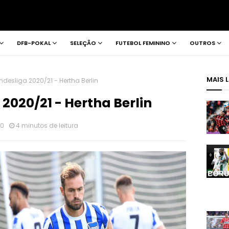
DFB-POKAL
SELEÇÃO
FUTEBOL FEMININO
OUTROS
MAIS 
desliga 2020/21 - Hertha Berlin
2020/21 - Hertha Berlin
20
4 minutos de leitura