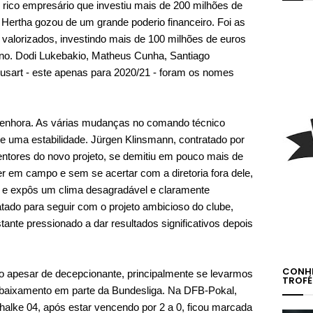
rico empresário que investiu mais de 200 milhões de
Hertha gozou de um grande poderio financeiro. Foi as
 valorizados, investindo mais de 100 milhões de euros
o. Dodi Lukebakio, Matheus Cunha, Santiago
ousart - este apenas para 2020/21 - foram os nomes
Senhora. As várias mudanças no comando técnico
e uma estabilidade. Jürgen Klinsmann, contratado por
ntores do novo projeto, se demitiu em pouco mais de
 em campo e sem se acertar com a diretoria fora dele,
 e expôs um clima desagradável e claramente
tado para seguir com o projeto ambicioso do clube,
nte pressionado a dar resultados significativos depois
CONHE
sto apesar de decepcionante, principalmente se levarmos
TROFÉ
ebaixamento em parte da Bundesliga. Na DFB-Pokal,
alke 04, após estar vencendo por 2 a 0, ficou marcada