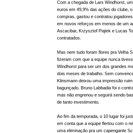
Com a chegada de Lars Windhorst, um 
euros em 49,9% das ações do clube, o 
compras, gastou e contratou jogadores
em novos reforços em menos de um an
Ascacibar, Krzysztof Piątek e Lucas T
contratados.
Mas nem tudo foram flores pra Velha 
fizeram com que a equipe nunca tivess
Windhorst para ser um dos grandes me
dois meses de trabalho. Sem convencer
Klinsmann deixou uma impressão ruim
bagunçado. Bruno Labbadia foi o contra
mas não engrenou e seguirá sendo basta
de tanto investimento.
Ao fim da temporada, o 10 lugar foi ju
em conta que a equipe flertou com o r
uma eliminação pra um capengante Sch