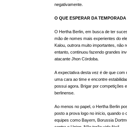
negativamente.
O QUE ESPERAR DA TEMPORADA 2
O Hertha Berlin, em busca de ter suce
mão de nomes mais experientes do el
Kalou, outrora muito importantes, não 
entanto, continuou fazendo grandes in
atacante Jhon Córdoba.
A expectativa desta vez é de que com 
uma cara ao time e encontre estabilida
possui agora. Brigar por competições 
berlinense.
Ao menos no papel, o Hertha Berlin po
posto a prova logo no início, quando o
equipes como Bayern, Borussia Dortmu
contra o Union. Não terão vida fácil.