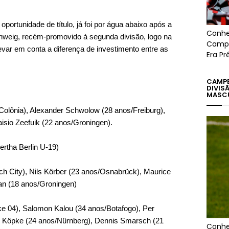
portunidade de título, já foi por água abaixo após a
Conhe
chweig, recém-promovido à segunda divisão, logo na
Campe
var em conta a diferença de investimento entre as
Era Pr
CAMPE
DIVIS
MASC
olônia), Alexander Schwolow (28 anos/Freiburg),
isio Zeefuik (22 anos/Groningen).
rtha Berlin U-19)
h City), Nils Körber (23 anos/Osnabrück), Maurice
an (18 anos/Groningen)
ke 04), Salomon Kalou (34 anos/Botafogo), Per
l Köpke (24 anos/Nürnberg), Dennis Smarsch (21
Conhe