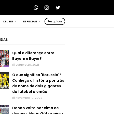
CLUBES
ESPECIAIS
Pesquisar
LIDAS
Qual a diferença entre
Bayern e Bayer?
outubro 20, 2021
O que significa 'Borussia'?
Conheça a história por trás
do nome de dois gigantes
do futebol alemão
novembro 10, 2022
Dando volta por cima de
doença, Mario Götze inicia