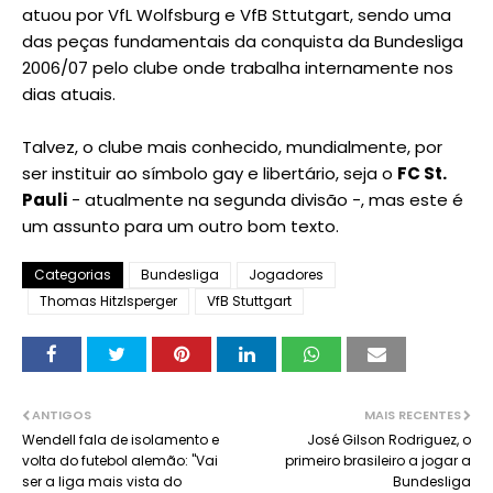
atuou por VfL Wolfsburg e VfB Sttutgart, sendo uma
das peças fundamentais da conquista da Bundesliga
2006/07 pelo clube onde trabalha internamente nos
dias atuais.
Talvez, o clube mais conhecido, mundialmente, por
ser instituir ao símbolo gay e libertário, seja o
FC St.
Pauli
- atualmente na segunda divisão -, mas este é
um assunto para um outro bom texto.
Categorias
Bundesliga
Jogadores
Thomas Hitzlsperger
VfB Stuttgart
ANTIGOS
MAIS RECENTES
Wendell fala de isolamento e
José Gilson Rodriguez, o
volta do futebol alemão: "Vai
primeiro brasileiro a jogar a
ser a liga mais vista do
Bundesliga