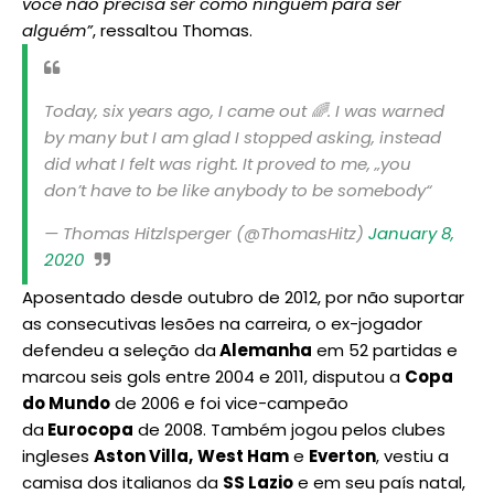
você não precisa ser como ninguém para ser
alguém”
, ressaltou Thomas.
Today, six years ago, I came out 🌈. I was warned
by many but I am glad I stopped asking, instead
did what I felt was right. It proved to me, „you
don’t have to be like anybody to be somebody“
— Thomas Hitzlsperger (@ThomasHitz)
January 8,
2020
Aposentado desde outubro de 2012, por não suportar
as consecutivas lesões na carreira, o ex-jogador
defendeu a seleção da
Alemanha
em 52 partidas e
marcou seis gols entre 2004 e 2011, disputou a
Copa
do Mundo
de 2006 e foi vice-campeão
da
Eurocopa
de 2008. Também jogou pelos clubes
ingleses
Aston Villa,
West Ham
e
Everton
, vestiu a
camisa dos italianos da
SS Lazio
e em seu país natal,