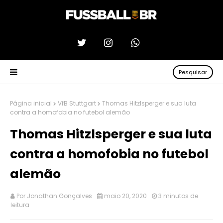
Pesquisar
Página inicial
VfB Stuttgart
Thomas Hitzlsperger e sua luta
contra a homofobia no futebol alemão
Thomas Hitzlsperger e sua luta
contra a homofobia no futebol
alemão
Por
Jonathan Gonçalves
maio 20, 2020
3 minutos de
leitura