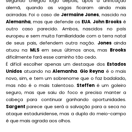
segundo chegou logo depois, após a unificação
alemã, quando as vagas ficaram ainda mais
acirradas. Foi o caso de
Jermaine Jones
, nascido na
Alemanha
, mas que defende os
EUA
.
John Brooks
é
outro caso parecido. Ambos, nascidos no país
europeu e sem muita familiaridade com a terra natal
de seus pais, defendem outra nação.
Jones
ainda
atuou na
MLS
em seus últimos anos, mas
Brooks
dificilmente fará esse caminho tão cedo.
É difícil escolher apenas um destaque dos
Estados
Unidos
atuando na
Alemanha
.
Gio Reyna
é o mais
novo, sim, e tem um sobrenome que o faz badalado,
mas não é o mais talentoso.
Steffen
é um goleiro
seguro, mas que saiu do foco e precisa manter a
cabeça para continuar ganhando oportunidades.
Sargent
parece que será a salvação para a seca no
ataque estadunidense, mas a dupla do meio-campo
é que mais agrada aos olhos.