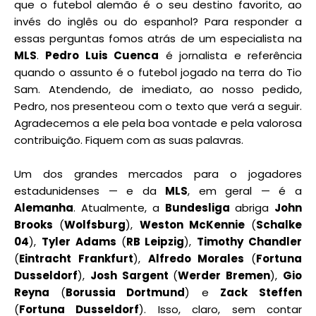
que o futebol alemão é o seu destino favorito, ao
invés do inglês ou do espanhol? Para responder a
essas perguntas fomos atrás de um especialista na
MLS
.
Pedro Luis Cuenca
é jornalista e referência
quando o assunto é o futebol jogado na terra do Tio
Sam. Atendendo, de imediato, ao nosso pedido,
Pedro, nos presenteou com o texto que verá a seguir.
Agradecemos a ele pela boa vontade e pela valorosa
contribuição. Fiquem com as suas palavras.
Um dos grandes mercados para o jogadores
estadunidenses — e da
MLS
, em geral — é a
Alemanha
. Atualmente, a
Bundesliga
abriga
John
Brooks
(
Wolfsburg
),
Weston McKennie
(
Schalke
04
),
Tyler Adams
(
RB Leipzig
),
Timothy Chandler
(
Eintracht Frankfurt
),
Alfredo Morales
(
Fortuna
Dusseldorf
),
Josh Sargent
(
Werder Bremen
),
Gio
Reyna
(
Borussia Dortmund
) e
Zack Steffen
(
Fortuna Dusseldorf
). Isso, claro, sem contar