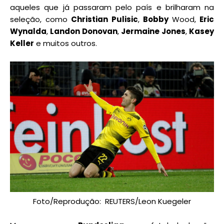
aqueles que já passaram pelo país e brilharam na
seleção, como
Christian Pulisic
,
Bobby
Wood,
Eric
Wynalda
,
Landon Donovan
,
Jermaine Jones
,
Kasey
Keller
e muitos outros.
Foto/Reprodução: REUTERS/Leon Kuegeler