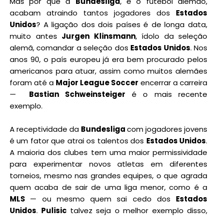
Mas por que a
Bundesliga
, e o futebol alemão,
acabam atraindo tantos jogadores dos
Estados
Unidos
? A ligação dos dois países é de longa data,
muito antes
Jurgen Klinsmann
, ídolo da seleção
alemã, comandar a seleção dos
Estados Unidos
. Nos
anos 90, o país europeu já era bem procurado pelos
americanos para atuar, assim como muitos alemães
foram até a
Major League Soccer
encerrar a carreira
—
Bastian Schweinsteiger
é o mais recente
exemplo.
A receptividade da
Bundesliga
com jogadores jovens
é um fator que atrai os talentos dos
Estados Unidos
.
A maioria dos clubes tem uma maior permissividade
para experimentar novos atletas em diferentes
torneios, mesmo nas grandes equipes, o que agrada
quem acaba de sair de uma liga menor, como é a
MLS
— ou mesmo quem sai cedo dos
Estados
Unidos
.
Pulisic
talvez seja o melhor exemplo disso,