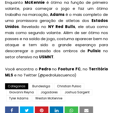
Enquanto
McKennie
é ótimo na função de primeiro
volante, para começar o jogo e faz um ótimo
trabalho na marcação,
Adams
é o mais completo de
uma promissora geração de atletas dos
Estados
Unidos
. Revelado no
NY Red Bulls
, ele atua como
mais como segundo volante. Além de ser ótimo nos
passes e na saída de jogo, costuma aparecer bem no
ataque e tem sido a grande esperança para
descarregar a pressão dos ombros de
Pulisic
no
setor ofensivo na
USMNT
.
Você encontra o
Pedro
no
Footure FC
, no
Território
MLS
e no Twitter (@pedroluiscuenca)
Categorias
Bundesliga
Christian Pulisic
Giovanni Reyna
Jogadores
Joshua Sargent
Tyler Adams
Weston McKennie