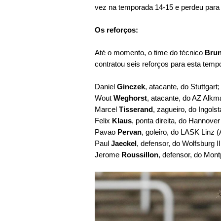
vez na temporada 14-15 e perdeu para
Os reforços:
Até o momento, o time do técnico
Brun
contratou seis reforços para esta temp
Daniel
Ginczek
, atacante, do Stuttgart;
Wout
Weghorst
, atacante, do AZ Alkm
Marcel
Tisserand
, zagueiro, do Ingolst
Felix
Klaus
, ponta direita, do Hannover
Pavao
Pervan
, goleiro, do LASK Linz (
Paul
Jaeckel
, defensor, do Wolfsburg II
Jerome
Roussillon
, defensor, do Montp