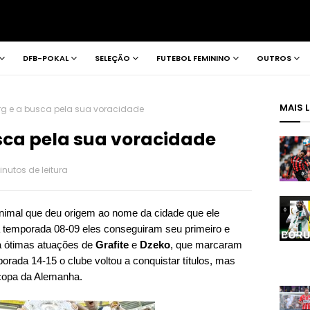
DFB-POKAL
SELEÇÃO
FUTEBOL FEMININO
OUTROS
MAIS 
rg e a busca pela sua voracidade
sca pela sua voracidade
inutos de leitura
nimal que deu origem ao nome da cidade que ele
Na temporada 08-09 eles conseguiram seu primeiro e
o à ótimas atuações de
Grafite
e
Dzeko
, que marcaram
orada 14-15 o clube voltou a conquistar títulos, mas
copa da Alemanha.