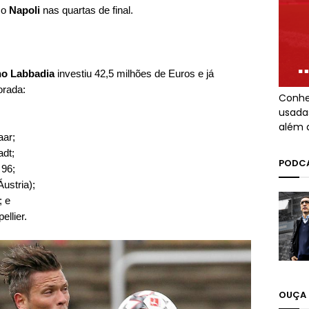
 o
Napoli
nas quartas de final.
o Labbadia
investiu 42,5 milhões de Euros e já
orada:
Conhe
usada
além 
aar;
adt;
PODCA
 96;
Áustria);
; e
ellier.
OUÇA 