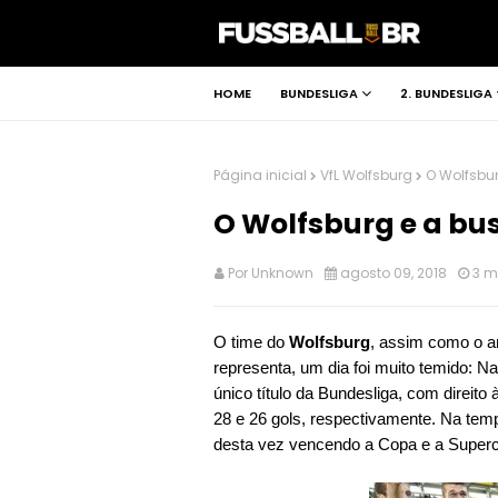
HOME
BUNDESLIGA
2. BUNDESLIGA
Página inicial
VfL Wolfsburg
O Wolfsbu
O Wolfsburg e a bu
Por
Unknown
agosto 09, 2018
3 m
O time do
Wolfsburg
, assim como o a
representa, um dia foi muito temido: 
único título da Bundesliga, com direit
28 e 26 gols, respectivamente. Na temp
desta vez vencendo a Copa e a Super