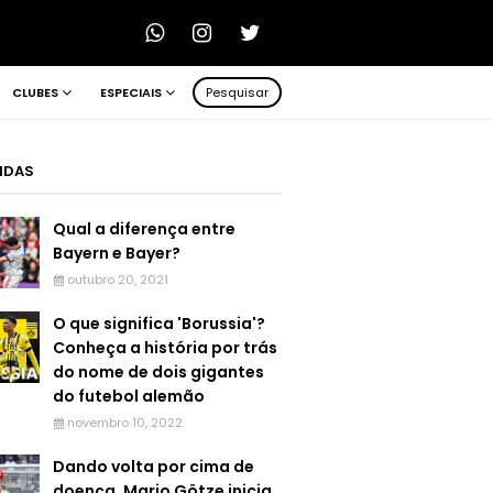
CLUBES
ESPECIAIS
Pesquisar
LIDAS
Qual a diferença entre
Bayern e Bayer?
outubro 20, 2021
O que significa 'Borussia'?
Conheça a história por trás
do nome de dois gigantes
do futebol alemão
novembro 10, 2022
Dando volta por cima de
doença, Mario Götze inicia