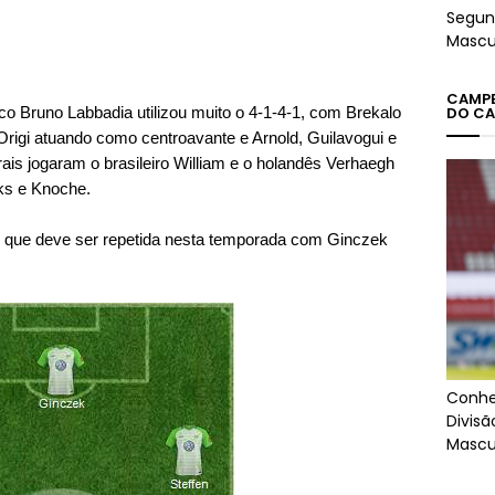
Segun
Mascu
CAMPEÕ
co Bruno Labbadia utilizou muito o 4-1-4-1, com Brekalo
DO CA
Origi atuando como centroavante e Arnold, Guilavogui e
ais jogaram o brasileiro William e o holandês Verhaegh
oks e Knoche.
, que deve ser repetida nesta temporada com Ginczek
Conhe
Divis
Mascu