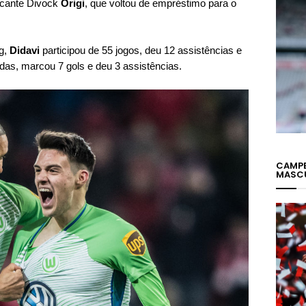
tacante Divock
Origi
, que voltou de empréstimo para o
g,
Didavi
participou de 55 jogos, deu 12 assistências e
tidas, marcou 7 gols e deu 3 assistências.
CAMPE
MASC