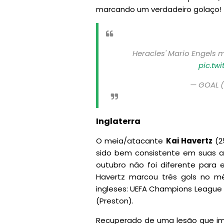
marcando um verdadeiro golaço!
Heracles' Mario Engels 
pic.tw
— GOAL 
Inglaterra
O meia/atacante
Kai Havertz
(2
sido bem consistente em suas 
outubro não foi diferente para e
Havertz marcou três gols no 
ingleses: UEFA Champions League
(Preston).
Recuperado de uma lesão que imp