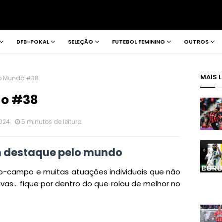
DFB-POKAL
SELEÇÃO
FUTEBOL FEMININO
OUTROS
MAIS 
o Mundo #38
do #38
024
5 minutos de leitura
 destaque pelo mundo
eio-campo e muitas atuações individuais que não
s... fique por dentro do que rolou de melhor no