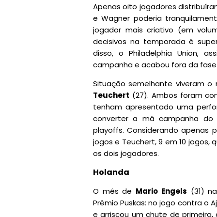
Apenas oito jogadores distribuíra
e Wagner poderia tranquilament
jogador mais criativo (em vol
decisivos na temporada é super
disso, o Philadelphia Union, 
campanha e acabou fora da fase f
Situação semelhante viveram o
Teuchert
(27). Ambos foram cont
tenham apresentado uma perfor
converter a má campanha do c
playoffs. Considerando apenas p
jogos e Teuchert, 9 em 10 jogos,
os dois jogadores.
Holanda
O mês de
Mario Engels
(31) na
Prêmio Puskas: no jogo contra o 
e arriscou um chute de primeira,