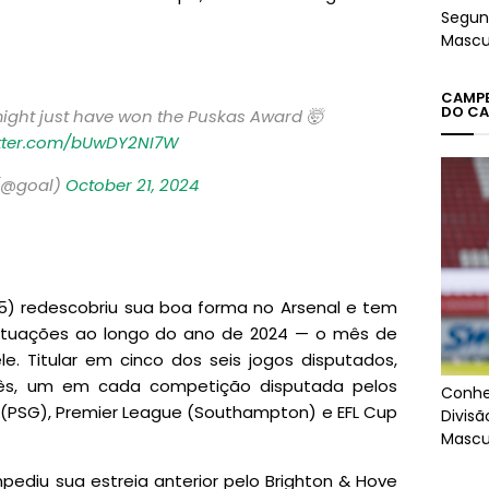
Segun
Mascu
CAMPEÕ
DO CA
might just have won the Puskas Award 🤯
itter.com/bUwDY2NI7W
(@goal)
October 21, 2024
5) redescobriu sua boa forma no Arsenal e tem
atuações ao longo do ano de 2024 — o mês de
le. Titular em cinco dos seis jogos disputados,
mês, um em cada competição disputada pelos
Conhe
 (PSG), Premier League (Southampton) e EFL Cup
Divis
Mascu
ediu sua estreia anterior pelo Brighton & Hove