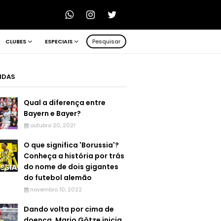
CLUBES
ESPECIAIS
Pesquisar
LIDAS
Qual a diferença entre
Bayern e Bayer?
outubro 20, 2021
O que significa 'Borussia'?
Conheça a história por trás
do nome de dois gigantes
do futebol alemão
novembro 10, 2022
Dando volta por cima de
doença, Mario Götze inicia