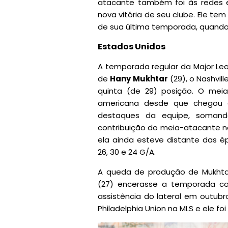
atacante também foi às redes e
nova vitória de seu clube. Ele tem
de sua última temporada, quando 
Estados Unidos
A temporada regular da Major Le
de
Hany Mukhtar
(29), o Nashvi
quinta (de 29) posição. O mei
americana desde que chegou 
destaques da equipe, somando
contribuição do meia-atacante 
ela ainda esteve distante das é
26, 30 e 24 G/A.
A queda de produção de Mukhtar
(27) encerasse a temporada com
assistência do lateral em outubro
Philadelphia Union na MLS e ele f