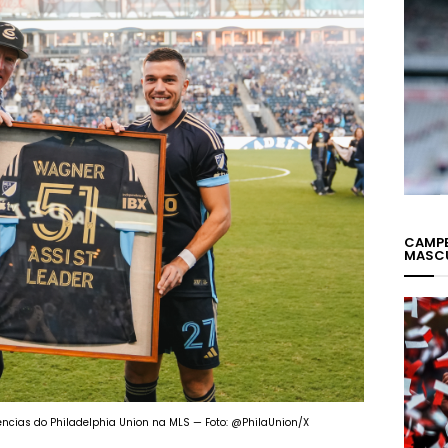
CAMPE
MASC
ências do Philadelphia Union na MLS — Foto: @PhilaUnion/X