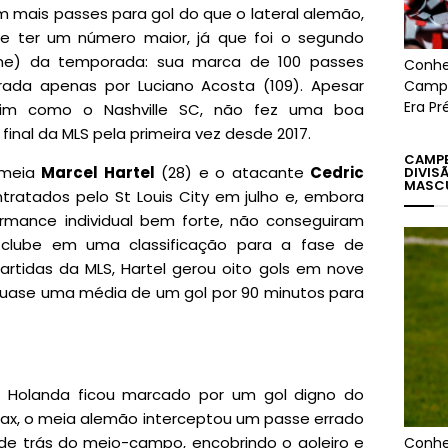
m mais passes para gol do que o lateral alemão,
e ter um número maior, já que foi o segundo
ume) da temporada: sua marca de 100 passes
Conhe
ada apenas por Luciano Acosta (109). Apesar
Campe
Era Pr
assim como o Nashville SC, não fez uma boa
inal da MLS pela primeira vez desde 2017.
CAMPE
 meia
Marcel Hartel
(28) e o atacante
Cedric
DIVIS
MASC
ratados pelo St Louis City em julho e, embora
mance individual bem forte, não conseguiram
lube em uma classificação para a fase de
artidas da MLS, Hartel gerou oito gols em nove
 quase uma média de um gol por 90 minutos para
 Holanda ficou marcado por um gol digno do
Ajax, o meia alemão interceptou um passe errado
 de trás do meio-campo, encobrindo o goleiro e
Conhe