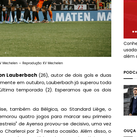
Conhe
usada
além 
 KV Mechelen — Reprodução: KV Mechelen
PODCA
ion Lauberbach
(26), autor de dois gols e duas
mente em outubro, Lauberbach já superou toda
última temporada (2). Esperamos que os dois
oise, também da Bélgica, ao Standard Liège, o
emorou quatro jogos para marcar seu primeiro
"estreia" de Ayensa provou-se decisivo, uma vez
 Charleroi por 2-1 nesta ocasião. Além disso, o
OUÇA 