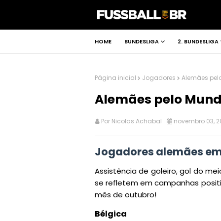
HOME
BUNDESLIGA
2. BUNDESLIGA
Página inicial
Jogadores
Alemães pel
Alemães pelo Mun
Por
Nicolas Achabal
novembro 03, 2
Jogadores alemães em
Assistência de goleiro, gol do m
se refletem em campanhas positiva
mês de outubro!
Bélgica