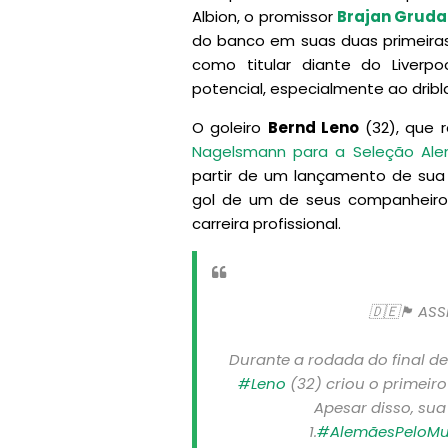
Albion, o promissor
Brajan Gruda
do banco em suas duas primeira
como titular diante do Liverp
potencial, especialmente ao dribla
O goleiro
Bernd Leno
(32), que
Nagelsmann para a Seleção Al
partir de um lançamento de sua 
gol de um de seus companheiros.
carreira profissional.
🇩🇪🏴󠁧󠁢󠁥
Durante a rodada do final d
#Leno
(32) criou o primeir
Apesar disso, su
1.
#AlemãesPeloM