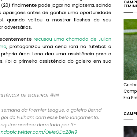
CAMPE
(20) finalmente pode jogar na Inglaterra, saindo
FEMIN
s aparições antes de ganhar uma oportunidade
ool, quando voltou a mostrar flashes de seu
r adversários.
 recentemente
recusou uma chamada de Julian
emã
, protagonizou uma cena rara no futebol: a
própria área, Leno deu uma assistência para o
 Foi a primeira assistência do goleiro em sua
Conhe
Campe
󠁧󠁿 ASSISTÊNCIA DE GOLEIRO! 🎯🧤
Era P
e semana da Premier League, o goleiro Bernd
CAMPE
o gol do Fulham com esse belo lançamento.
a equipe acabou derrotada por 3-
undo
pic.twitter.com/OMeQDc28N9