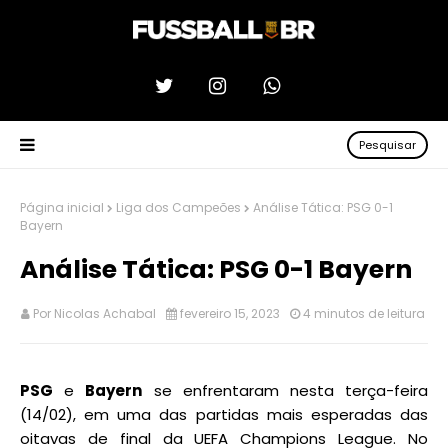
Pesquisar
Página inicial
Liga dos Campeões
Análise Tática: PSG 0-1
Bayern
Análise Tática: PSG 0-1 Bayern
Por
Nicolas Achabal
fevereiro 15, 2023
4 minutos de leitura
PSG
e
Bayern
se enfrentaram nesta terça-feira
(14/02), em uma das partidas mais esperadas das
oitavas de final da UEFA Champions League. No