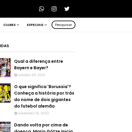
CLUBES
ESPECIAIS
Pesquisar
LIDAS
Qual a diferença entre
Bayern e Bayer?
outubro 20, 2021
O que significa 'Borussia'?
Conheça a história por trás
do nome de dois gigantes
do futebol alemão
novembro 10, 2022
Dando volta por cima de
doença, Mario Götze inicia