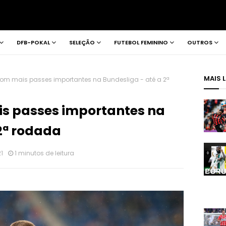
DFB-POKAL
SELEÇÃO
FUTEBOL FEMININO
OUTROS
MAIS 
om mais passes importantes na Bundesliga - até a 2ª
s passes importantes na
2ª rodada
1
1 minutos de leitura