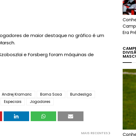
Conhe
Campe
Era Pr
 jogadores de maior destaque no gráfico é um
Marsch.
CAMPE
DIVIS
Szoboszlai e Forsberg foram máquinas de
MASC
Andrej Kramaric
Borna Sosa
Bundesliga
Especiais
Jogadores
MAIS RECENTES
Conhe