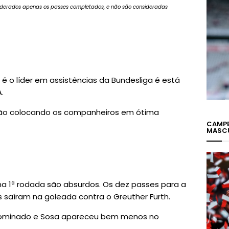
iderados apenas os passes completados, e não são consideradas
c é o líder em assistências da Bundesliga é está
.
tão colocando os companheiros em ótima
CAMPE
MASC
a 1ª rodada são absurdos. Os dez passes para a
s saíram na goleada contra o Greuther Fürth.
i dominado e Sosa apareceu bem menos no