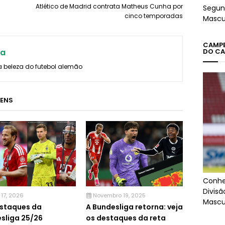
Atlético de Madrid contrata Matheus Cunha por
Segun
cinco temporadas
Mascu
CAMPEÕ
DO CA
ra
a beleza do futebol alemão
GENS
Conhe
Divis
 17, 2026
Novembro 19, 2025
Mascu
staques da
A Bundesliga retorna: veja
sliga 25/26
os destaques da reta