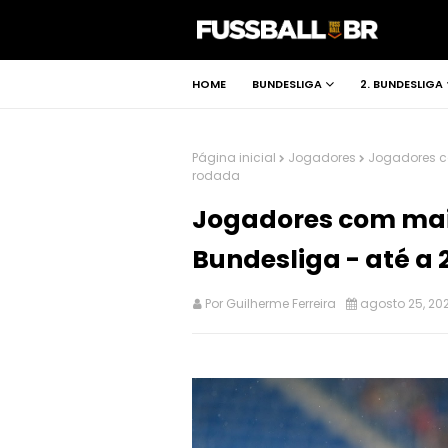
HOME
BUNDESLIGA
2. BUNDESLIGA
Página inicial
Jogadores
Jogadores c
rodada
Jogadores com mai
Bundesliga - até a 
Por
Guilherme Ferreira
agosto 25, 202