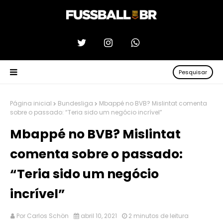
Pesquisar
Página inicial
Bundesliga
Mbappé no BVB? Mislintat comenta
sobre o passado: “Teria sido um negócio incrível”
Mbappé no BVB? Mislintat
comenta sobre o passado:
“Teria sido um negócio
incrível”
Por
Carlos Schön
abril 10, 2021
2 minutos de leitura