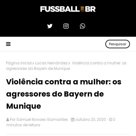
Pesquisar
Página inicial
Lucas Hernández
Violência contra a mulher: os
agressores do Bayern de Munique
Violência contra a mulher: os
agressores do Bayern de
Munique
Por
Samuel Novaes Guimarães
outubro 20, 2020
2
minutos de leitura