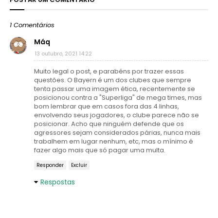
1 Comentários
Máq
13 outubro, 2021 14:22
Muito legal o post, e parabéns por trazer essas
questões. O Bayern é um dos clubes que sempre
tenta passar uma imagem ética, recentemente se
posicionou contra a "Superliga" de mega times, mas
bom lembrar que em casos fora das 4 linhas,
envolvendo seus jogadores, o clube parece não se
posicionar. Acho que ninguém defende que os
agressores sejam considerados párias, nunca mais
trabalhem em lugar nenhum, etc, mas o mínimo é
fazer algo mais que só pagar uma multa.
Responder
Excluir
Respostas