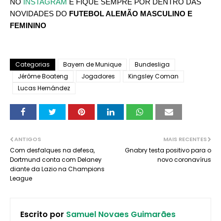
NO
INSTAGRAM
E FIQUE SEMPRE POR DENTRO DAS
NOVIDADES DO
FUTEBOL ALEMÃO MASCULINO E
FEMININO
Categorias
Bayern de Munique
Bundesliga
Jérôme Boateng
Jogadores
Kingsley Coman
Lucas Hernández
ANTIGOS
MAIS RECENTES
Com desfalques na defesa,
Gnabry testa positivo para o
Dortmund conta com Delaney
novo coronavírus
diante da Lazio na Champions
League
Escrito por
Samuel Novaes Guimarães