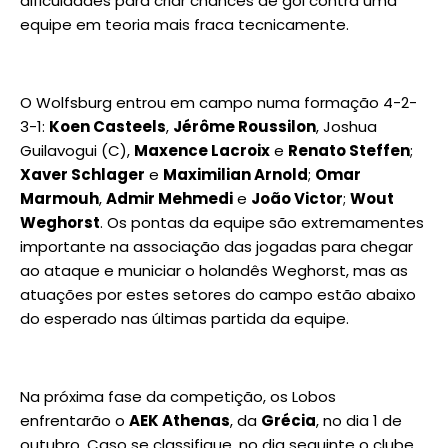
dificuldades para criar chances de gol contra uma
equipe em teoria mais fraca tecnicamente.
O Wolfsburg entrou em campo numa formação 4-2-
3-1:
Koen Casteels
,
Jérôme Roussilon
, Joshua
Guilavogui (C),
Maxence Lacroix
e
Renato Steffen
;
Xaver Schlager
e
Maximilian Arnold
;
Omar
Marmouh
,
Admir Mehmedi
e
João Victor
;
Wout
Weghorst
. Os pontas da equipe são extremamentes
importante na associação das jogadas para chegar
ao ataque e municiar o holandês Weghorst, mas as
atuações por estes setores do campo estão abaixo
do esperado nas últimas partida da equipe.
Na próxima fase da competição, os Lobos
enfrentarão o
AEK Athenas
, da
Grécia
, no dia 1 de
outubro. Caso se classifique, no dia seguinte o clube