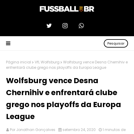
Pesquisar
Página inicial
VfL Wolfsburg
Wolfsburg vence Desna Chernihiv e
enfrentará clube grego nos playoffs da Europa League
Wolfsburg vence Desna
Chernihiv e enfrentará clube
grego nos playoffs da Europa
League
Por
Jonathan Gonçalves
setembro 24, 2020
1 minutos de