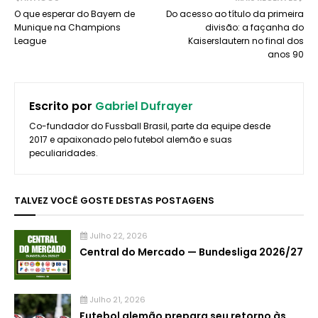
O que esperar do Bayern de
Do acesso ao título da primeira
Munique na Champions
divisão: a façanha do
League
Kaiserslautern no final dos
anos 90
Escrito por
Gabriel Dufrayer
Co-fundador do Fussball Brasil, parte da equipe desde
2017 e apaixonado pelo futebol alemão e suas
peculiaridades.
TALVEZ VOCÊ GOSTE DESTAS POSTAGENS
Julho 22, 2026
Central do Mercado — Bundesliga 2026/27
Julho 21, 2026
Futebol alemão prepara seu retorno às