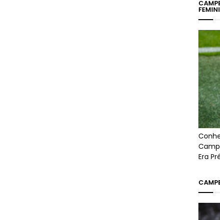
CAMPE
FEMIN
Conhe
Campe
Era P
CAMPE