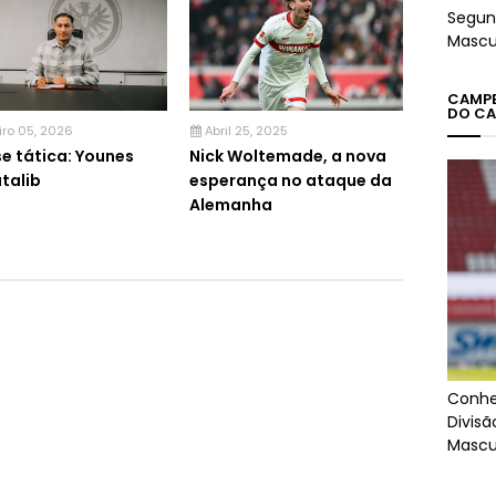
Segun
Mascu
CAMPEÕ
DO CA
iro 05, 2026
Abril 25, 2025
se tática: Younes
Nick Woltemade, a nova
talib
esperança no ataque da
Alemanha
Conhe
Divis
Mascu