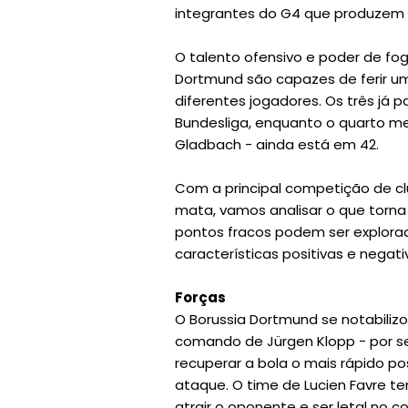
integrantes do G4 que produzem o
O talento ofensivo e poder de fog
Dortmund são capazes de ferir um
diferentes jogadores. Os três já
Bundesliga, enquanto o quarto m
Gladbach - ainda está em 42.
Com a principal competição de 
mata, vamos analisar o que torn
pontos fracos podem ser explorados
características positivas e negat
Forças
O Borussia Dortmund se notabiliz
comando de Jürgen Klopp - por se
recuperar a bola o mais rápido p
ataque. O time de Lucien Favre t
atrair o oponente e ser letal no