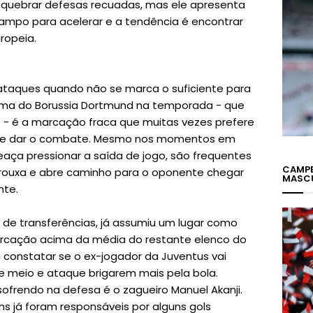
a quebrar defesas recuadas, mas ele apresenta
ampo para acelerar e a tendência é encontrar
ropeia.
ataques quando não se marca o suficiente para
lema do Borussia Dortmund na temporada - que
 - é a marcação fraca que muitas vezes prefere
que dar o combate. Mesmo nos momentos em
ça pressionar a saída de jogo, são frequentes
CAMPE
rouxa e abre caminho para o oponente chegar
MASC
nte.
 de transferências, já assumiu um lugar como
arcação acima da média do restante elenco do
constatar se o ex-jogador da Juventus vai
 meio e ataque brigarem mais pela bola.
ofrendo na defesa é o zagueiro Manuel Akanji.
ens já foram responsáveis por alguns gols