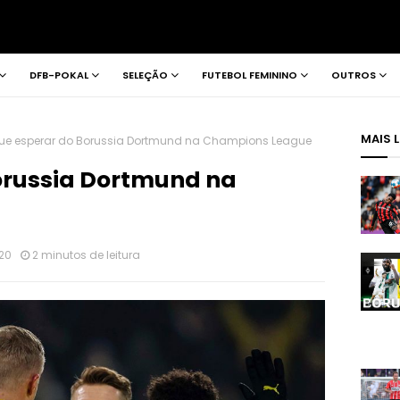
DFB-POKAL
SELEÇÃO
FUTEBOL FEMININO
OUTROS
MAIS 
ue esperar do Borussia Dortmund na Champions League
orussia Dortmund na
020
2 minutos de leitura