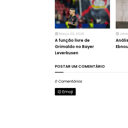
Março 09, 2026
Jane
A função livre de
Análi
Grimaldo no Bayer
Ebnou
Leverkusen
POSTAR UM COMENTÁRIO
0 Comentários
Emoji