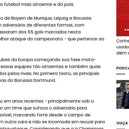
 futebol mais atraente e do país.
o de Bayern de Munique, Leipzig e Borussia
 adversário de diferentes formas, com
 passaram dos 55 gols marcados nesta
elhor ataque do campeonato - que pertence ao
Conhe
usada
além 
clubes da Europa começando sua fase mata-
a essas equipes tão atraentes e também quais
PODCA
 pelos rivais. No primeiro texto, as principais
ivas do Borussia Dortmund.
ou em anos recentes - principalmente sob o
r um time que sufoca o adversário para
ossível, marcando forte desde o campo de
em outra cara e não se incomoda em recuar para
OUÇA 
 contra-ataque. Considerando que a a Champions