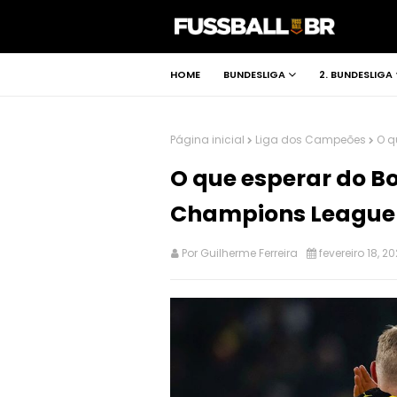
HOME
BUNDESLIGA
2. BUNDESLIGA
Página inicial
Liga dos Campeões
O q
O que esperar do B
Champions League
Por
Guilherme Ferreira
fevereiro 18, 2