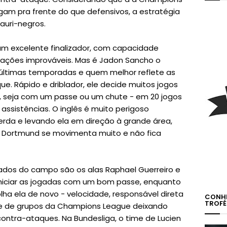
gam pra frente do que defensivos, a estratégia
auri-negros.
 um excelente finalizador, com capacidade
uações improváveis. Mas é Jadon Sancho o
 últimas temporadas e quem melhor reflete as
ue. Rápido e driblador, ele decide muitos jogos
, seja com um passe ou um chute - em 20 jogos
3 assistências. O inglês é muito perigoso
rda e levando ela em direção à grande área,
o Dortmund se movimenta muito e não fica
ados do campo são os alas Raphael Guerreiro e
iniciar as jogadas com um bom passe, enquanto
lha ela de novo - velocidade, responsável direta
CONHE
TROFÉ
ase de grupos da Champions League deixando
ntra-ataques. Na Bundesliga, o time de Lucien