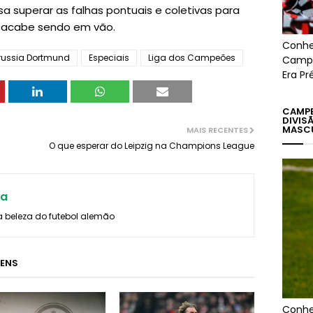
sa superar as falhas pontuais e coletivas para
 acabe sendo em vão.
Conhe
russia Dortmund
Especiais
Liga dos Campeões
Campe
Era Pr
CAMPE
DIVIS
MASC
MAIS RECENTES
O que esperar do Leipzig na Champions League
ra
a beleza do futebol alemão
GENS
Conhe