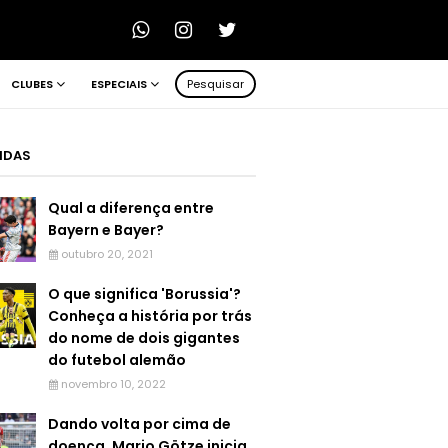
CLUBES
ESPECIAIS
Pesquisar
LIDAS
Qual a diferença entre
Bayern e Bayer?
outubro 20, 2021
O que significa 'Borussia'?
Conheça a história por trás
do nome de dois gigantes
do futebol alemão
novembro 10, 2022
Dando volta por cima de
doença, Mario Götze inicia