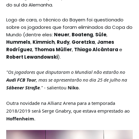
do sul da Alemanha.
Logo de cara, o técnico do Bayern foi questionado 
sobre os jogadores que foram eliminados da Copa do 
Mundo (dentre eles: 
Neuer
, 
Boateng
, 
Süle
, 
Hummels
, 
Kimmich
, 
Rudy
, 
Goretzka
, 
James 
Rodríguez
, 
Thomas Müller
, 
Thiago Alcântara 
e 
Robert Lewandowski
). 
"Os jogadores que disputaram o Mundial não estarão no 
Audi FCB Tour
, mas se apresentarão no dia 25 de julho na 
Säbener Straße
." - 
salientou 
Niko
.
Outra novidade na Allianz Arena para a temporada 
2018/2019 será Serge Gnabry, que estava emprestado ao 
Hoffenheim
.