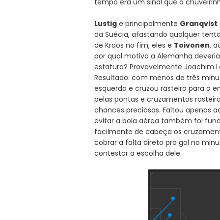
tempo era um sinal que o chuveirin
Lustig
e principalmente
Granqvist
da Suécia, afastando qualquer tenta
de Kroos no fim, eles e
Toivonen
, 
por qual motivo a Alemanha deveria 
estatura? Provavelmente Joachim Lö
Resultado: com menos de três minu
esquerda e cruzou rasteiro para o e
pelas pontas e cruzamentos rasteir
chances preciosas. Faltou apenas ace
evitar a bola aérea também foi fun
facilmente de cabeça os cruzamentos
cobrar a falta direto pro gol no minut
contestar a escolha dele.