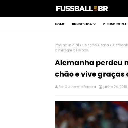
HOME
BUNDESLIGA
2. BUNDESLIGA
Página inicial
Seleção Alemã
Alemanha
a milagre de Kroos
Alemanha perdeu no
chão e vive graças 
Por
Guilherme Ferreira
junho 24, 2018