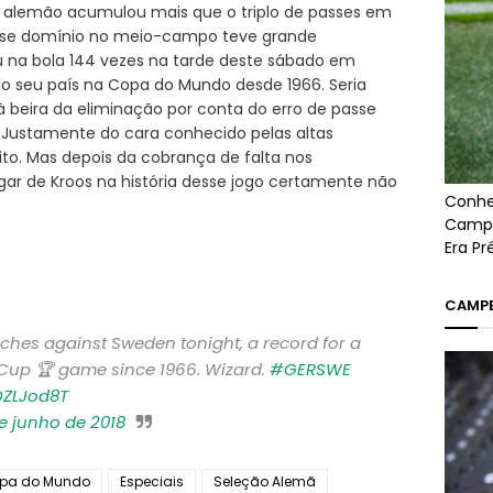
e alemão acumulou mais que o triplo de passes em
 Esse domínio no meio-campo teve grande
ou na bola 144 vezes na tarde deste sábado em
o seu país na Copa do Mundo desde 1966. Seria
à beira da eliminação por conta do erro de passe
. Justamente do cara conhecido pelas altas
to. Mas depois da cobrança de falta nos
ar de Kroos na história desse jogo certamente não
Conhe
Campe
Era P
CAMPE
uches against Sweden tonight, a record for a
 Cup 🏆 game since 1966. Wizard.
#GERSWE
OZLJod8T
e junho de 2018
pa do Mundo
Especiais
Seleção Alemã