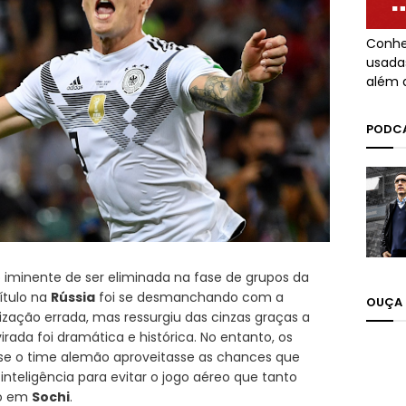
Conhe
usada
além 
PODCA
 iminente de ser eliminada na fase de grupos da
título na
Rússia
foi se desmanchando com a
OUÇA 
ização errada, mas ressurgiu das cinzas graças a
 virada foi dramática e histórica. No entanto, os
se o time alemão aproveitasse as chances que
inteligência para evitar o jogo aéreo que tanto
lo em
Sochi
.