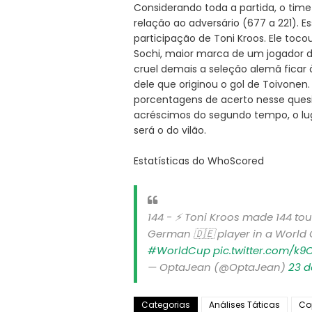
Considerando toda a partida, o tim
relação ao adversário (677 a 221).
participação de Toni Kroos. Ele toc
Sochi, maior marca de um jogador d
cruel demais a seleção alemã ficar 
dele que originou o gol de Toivonen
porcentagens de acerto nesse quesi
acréscimos do segundo tempo, o lug
será o do vilão.
Estatísticas do WhoScored
144 - ⚡️ Toni Kroos made 144 to
German 🇩🇪 player in a World
#WorldCup
pic.twitter.com/k9
— OptaJean (@OptaJean)
23 d
Categorias
Análises Táticas
Co