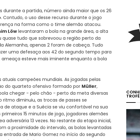
durante a partida, número ainda maior que os 26
o
. Contudo, o uso desse recurso durante o jogo
erença na forma como o time alemão atacou.
im Löw
levantaram a bola na grande área, a alta
u quase tudo que sobrevoou a região perto da
s da Alemanha, apenas 2 foram de cabeça. Tudo
fazer uma defesaça aos 42 do segundo tempo para
a ameaça esteve mais iminente enquanto a bola
 os atuais campeões mundiais. As jogadas pelas
ão do quarteto ofensivo formado por
Müller
,
CONHE
bola chegar - pelo chão - perto da meta diversas
TROFÉ
 ritmo diminuiu, as trocas de passes se
ia de ataque e a Suécia se viu confortável na sua
 primeiros 15 minutos de jogo, jogadores alemães
 adversária 13 vezes. No restante da etapa inicial,
om a proximidade do intervalo, as bolas levantadas
a entrada de Mario Gomez no início do segundo