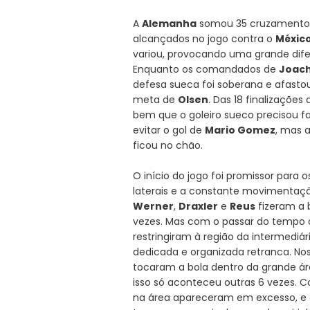
A
Alemanha
somou 35 cruzamentos 
alcançados no jogo contra o
Méxic
variou, provocando uma grande dif
Enquanto os comandados de
Joach
defesa sueca foi soberana e afasto
meta de
Olsen
. Das 18 finalizaçõe
bem que o goleiro sueco precisou 
evitar o gol de
Mario Gomez
, mas 
ficou no chão.
O início do jogo foi promissor para
laterais e a constante movimentaç
Werner
,
Draxler
e
Reus
fizeram a 
vezes. Mas com o passar do tempo o
restringiram à região da intermediár
dedicada e organizada retranca. Nos
tocaram a bola dentro da grande área
isso só aconteceu outras 6 vezes. C
na área apareceram em excesso, e 