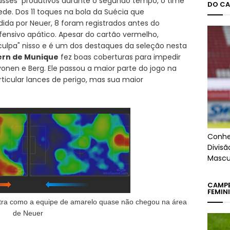
passes produtivos durante o segundo tempo, o time
DO CA
ede. Dos 11 toques na bola da Suécia que
da por Neuer, 8 foram registrados antes do
fensivo apático. Apesar do cartão vermelho,
ulpa" nisso e é um dos destaques da seleção nesta
ern de Munique
fez boas coberturas para impedir
en e Berg. Ele passou a maior parte do jogo na
ticular lances de perigo, mas sua maior
Conhe
Divis
Mascu
CAMPE
FEMIN
ostra como a equipe de amarelo quase não chegou na área
de Neuer