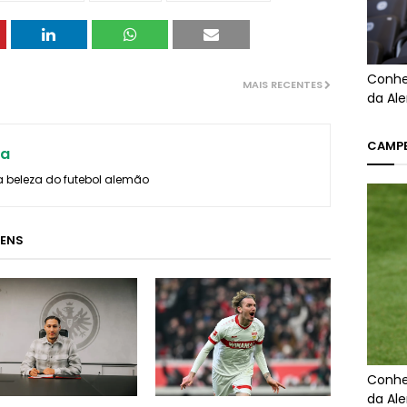
Conhe
MAIS RECENTES
da Al
CAMPE
ra
a beleza do futebol alemão
GENS
Conhe
da Al