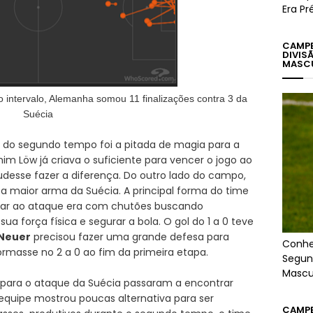
Era Pr
CAMPE
DIVIS
MASC
intervalo, Alemanha somou 11 finalizações contra 3 da
Suécia
9 do segundo tempo foi a pitada de magia para a
im Löw já criava o suficiente para vencer o jogo ao
udesse fazer a diferença. Do outro lado do campo,
 maior arma da Suécia. A principal forma do time
ar ao ataque era com chutões buscando
sua força física e segurar a bola. O gol do 1 a 0 teve
Neuer
precisou fazer uma grande defesa para
Conhe
rmasse no 2 a 0 ao fim da primeira etapa.
Segun
Mascu
 para o ataque da Suécia passaram a encontrar
quipe mostrou poucas alternativa para ser
CAMPEÕ