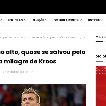
DFB-POKAL
SELEÇÃO
FUTEBOL FEMININO
OUTROS
MAIS 
 perdeu no alto, quase se salvou pelo chão e vive graças
 alto, quase se salvou pelo
DICIO
a milagre de Kroos
4 minutos de leitura