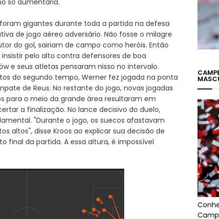
ho só aumentaria.
foram gigantes durante toda a partida na defesa
tiva de jogo aéreo adversário. Não fosse o milagre
autor do gol, sairiam de campo como heróis. Então
insistir pelo alto contra defensores de boa
w e seus atletas pensaram nisso no intervalo.
CAMPE
tos do segundo tempo, Werner fez jogada na ponta
MASC
mpate de Reus. No restante do jogo, novas jogadas
os para o meio da grande área resultaram em
rtar a finalização. No lance decisivo do duelo,
damental. "Durante o jogo, os suecos afastavam
 altos", disse Kroos ao explicar sua decisão de
o final da partida. A essa altura, é impossível
Conhe
Campe