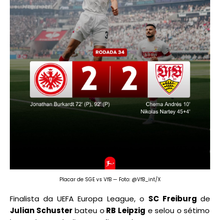
Placar de SGE vs VfB — Foto: @VfB_int/X
Finalista da UEFA Europa League, o
SC Freiburg
de
Julian Schuster
bateu o
RB Leipzig
e selou o sétimo