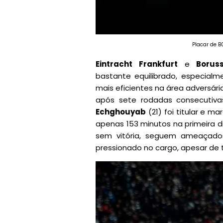
Placar de B
Eintracht Frankfurt
e
Boruss
bastante equilibrado, especial
mais eficientes na área adversári
após sete rodadas consecutiv
Echghouyab
(21) foi titular e m
apenas 153 minutos na primeira d
sem vitória, seguem ameaçado
pressionado no cargo, apesar de 