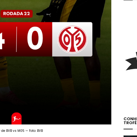
CONHE
TROFÉ
r de BVB vs M05 — Foto: BVB