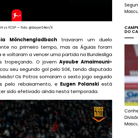
Segun
Mascu
CAMPEÕ
04 vs FCSP — Foto: @bayer04en/X
DO CA
ia Mönchengladbach
travaram um duelo
mente no primeiro tempo, mas as Águias foram
a e voltaram a vencer uma partida na Bundesliga
as tropeçando. O jovem
Ayoube Amaimouni-
arcou seu segundo gol pelo SGE, tendo disputado
ivisão! Os Potros somaram o sexto jogo seguido
s pelo rebaixamento, e
Eugen Polanski
está
ter sido efetivado ainda nesta temporada.
Conhe
Divis
Mascu