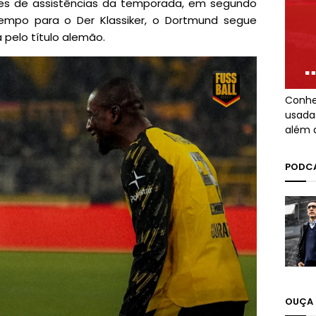
eres de assistências da temporada, em segundo
empo para o Der Klassiker, o Dortmund segue
 pelo título alemão.
Conhe
usada
além 
PODCA
OUÇA 