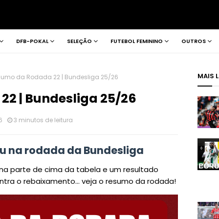
DFB-POKAL
SELEÇÃO
FUTEBOL FEMININO
OUTROS
MAIS 
umo da Rodada 22 | Bundesliga 25/26
2 | Bundesliga 25/26
6
3 minutos de leitura
eu na rodada da Bundesliga
 na parte de cima da tabela e um resultado
ontra o rebaixamento... veja o resumo da rodada!