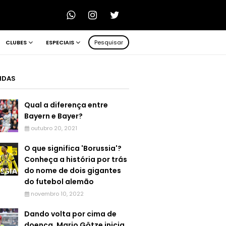
CLUBES
ESPECIAIS
Pesquisar
LIDAS
Qual a diferença entre
Bayern e Bayer?
outubro 20, 2021
O que significa 'Borussia'?
Conheça a história por trás
do nome de dois gigantes
do futebol alemão
novembro 10, 2022
Dando volta por cima de
doença, Mario Götze inicia