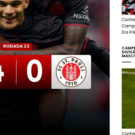
Conhe
Campe
Era Pr
CAMPE
DIVIS
MASC
Conhe