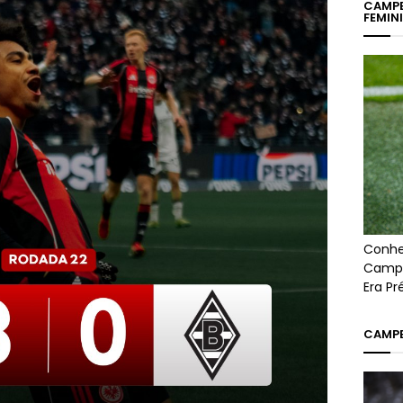
CAMPE
FEMIN
Conhe
Campe
Era P
CAMPE