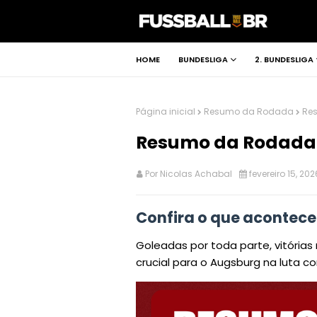
HOME
BUNDESLIGA
2. BUNDESLIGA
Página inicial
Resumo da Rodada
Res
Resumo da Rodada 2
Por
Nicolas Achabal
fevereiro 15, 202
Confira o que acontec
Goleadas por toda parte, vitórias
crucial para o Augsburg na luta c