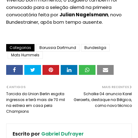
convocado para a seleção alemã na primeira
convocatória feita por
Julian Nagelsmann
, novo
Bundestrainer, após bom tempo ausente.
Categorias
Borussia Dortmund
Bundesliga
Mats Hummels
ANTIGOS
MAIS RECENTES
Torcida do Union Berlin esgota
Schalke 04 anuncia Karel
ingressos e terá mais de 70 mil
Geraerts, destaque na Bélgica,
na estreia em casa pela
como novo técnico
Champions
Escrito por
Gabriel Dufrayer