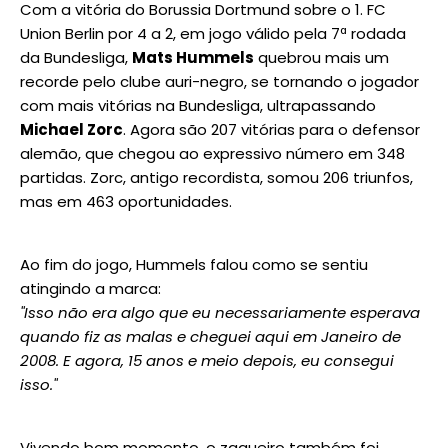
Com a vitória do Borussia Dortmund sobre o 1. FC
Union Berlin por 4 a 2, em jogo válido pela 7ª rodada
da Bundesliga,
Mats Hummels
quebrou mais um
recorde pelo clube auri-negro, se tornando o jogador
com mais vitórias na Bundesliga, ultrapassando
Michael Zorc
. Agora são 207 vitórias para o defensor
alemão, que chegou ao expressivo número em 348
partidas. Zorc, antigo recordista, somou 206 triunfos,
mas em 463 oportunidades.
Ao fim do jogo, Hummels falou como se sentiu
atingindo a marca:
"Isso não era algo que eu necessariamente esperava
quando fiz as malas e cheguei aqui em Janeiro de
2008. E agora, 15 anos e meio depois, eu consegui
isso."
Vivendo bom momento, o zagueiro também foi