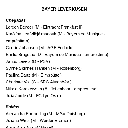
BAYER LEVERKUSEN
Chegadas
Loreen Bender (M - Eintracht Frankfurt II)
Karólína Lea Vilhjálmsdóttir (M - Bayern de Munique -
empréstimo)
Cecilie Johansen (M - AGF Fodbold)
Emilie Bragstad (D - Bayern de Munique - empréstimo)
Janou Levels (D - PSV)
Synne Skinnes Hansen (M - Rosenborg)
Paulina Bartz (M - Eimsbüttel)
Charlotte Voll (G - SPG Altach/Vor.)
Nikola Karczewska (A - Tottenham - empréstimo)
Julia Jorde (M - FC Lyn Oslo)
Saídas
Alexandra Emmerling (M - MSV Duisburg)
Juliane Wirtz (M - Werder Bremen)
Anna Klink (G- FC Basel)