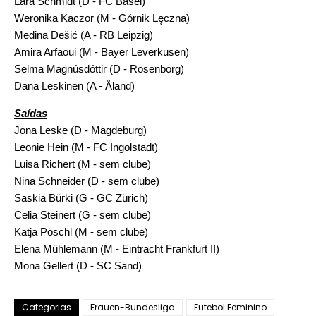
Lara Schmidt (D - FC Basel)
Weronika Kaczor (M - Górnik Lęczna)
Medina Dešić (A - RB Leipzig)
Amira Arfaoui (M - Bayer Leverkusen)
Selma Magnúsdóttir (D - Rosenborg)
Dana Leskinen (A - Åland)
Saídas
Jona Leske (D - Magdeburg)
Leonie Hein (M - FC Ingolstadt)
Luisa Richert (M - sem clube)
Nina Schneider (D - sem clube)
Saskia Bürki (G - GC Zürich)
Celia Steinert (G - sem clube)
Katja Pöschl (M - sem clube)
Elena Mühlemann (M - Eintracht Frankfurt II)
Mona Gellert (D - SC Sand)
Categorias
Frauen-Bundesliga
Futebol Feminino