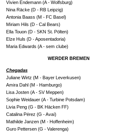
Vivien Endemann (A - Wolfsburg)
Nina Räcke (D - RB Leipzig)
Antonia Baass (M - FC Basel)
Miriam Hils (D - Cal Bears)
Ella Touon (D - SKN St. Pölten)
Elze Huls (D - Aposentadoria)
Maria Edwards (A - sem clube)
WERDER BREMEN
Chegadas
Juliane Wirtz (M - Bayer Leverkusen)
Amira Dahl (M - Hamburgo)
Lisa Josten (A - SV Meppen)
Sophie Weidauer (A - Turbine Potsdam)
Livia Peng (G - BK Häcken FF)
Catalina Pérez (G - Avaí)
Mathilde Janzen (M - Hoffenheim)
Guro Pettersen (G - Valerenga)