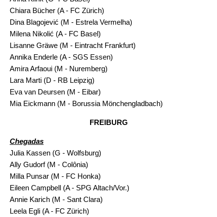
Chiara Bücher (A - FC Zürich)
Dina Blagojević (M - Estrela Vermelha)
Milena Nikolić (A - FC Basel)
Lisanne Gräwe (M - Eintracht Frankfurt)
Annika Enderle (A - SGS Essen)
Amira Arfaoui (M - Nuremberg)
Lara Marti (D - RB Leipzig)
Eva van Deursen (M - Eibar)
Mia Eickmann (M - Borussia Mönchengladbach)
FREIBURG
Chegadas
Julia Kassen (G - Wolfsburg)
Ally Gudorf (M - Colônia)
Milla Punsar (M - FC Honka)
Eileen Campbell (A -
SPG Altach/Vor.
)
Annie Karich (M - Sant Clara)
Leela Egli (A - FC Zürich)