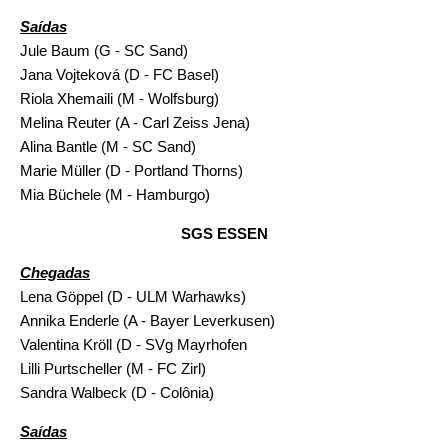
Saídas
Jule Baum (G - SC Sand)
Jana Vojteková (D - FC Basel)
Riola Xhemaili (M - Wolfsburg)
Melina Reuter (A - Carl Zeiss Jena)
Alina Bantle (M - SC Sand)
Marie Müller (D - Portland Thorns)
Mia Büchele (M - Hamburgo)
SGS ESSEN
Chegadas
Lena Göppel (D - ULM Warhawks)
Annika Enderle (A - Bayer Leverkusen)
Valentina Kröll (D - SVg Mayrhofen
Lilli Purtscheller (M - FC Zirl)
Sandra Walbeck (D - Colônia)
Saídas