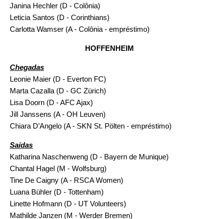
Janina Hechler (D - Colônia)
Leticia Santos (D - Corinthians)
Carlotta Wamser (A - Colônia - empréstimo)
HOFFENHEIM
Chegadas
Leonie Maier (D - Everton FC)
Marta Cazalla (D - GC Zürich)
Lisa Doorn (D - AFC Ajax)
Jill Janssens (A - OH Leuven)
Chiara D’Angelo (A - SKN St. Pölten - empréstimo)
Saídas
Katharina Naschenweng (D - Bayern de Munique)
Chantal Hagel (M - Wolfsburg)
Tine De Caigny (A - RSCA Women)
Luana Bühler (D - Tottenham)
Linette Hofmann (D - UT Volunteers)
Mathilde Janzen (M - Werder Bremen)