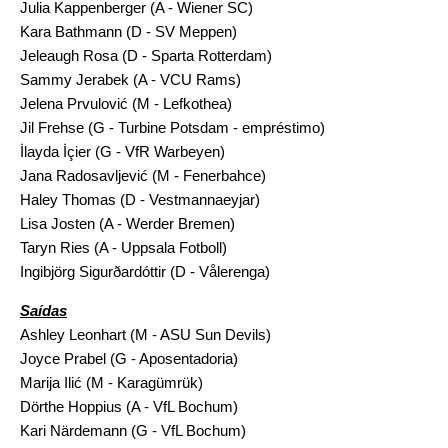
Julia Kappenberger (A - Wiener SC)
Kara Bathmann (D - SV Meppen)
Jeleaugh Rosa (D - Sparta Rotterdam)
Sammy Jerabek (A - VCU Rams)
Jelena Prvulović (M - Lefkothea)
Jil Frehse (G - Turbine Potsdam - empréstimo)
İlayda İçier (G - VfR Warbeyen)
Jana Radosavljević (M - Fenerbahce)
Haley Thomas (D - Vestmannaeyjar)
Lisa Josten (A - Werder Bremen)
Taryn Ries (A - Uppsala Fotboll)
Ingibjörg Sigurðardóttir (D - Vålerenga)
Saídas
Ashley Leonhart (M - ASU Sun Devils)
Joyce Prabel (G - Aposentadoria)
Marija Ilić (M - Karagümrük)
Dörthe Hoppius (A - VfL Bochum)
Kari Närdemann (G - VfL Bochum)