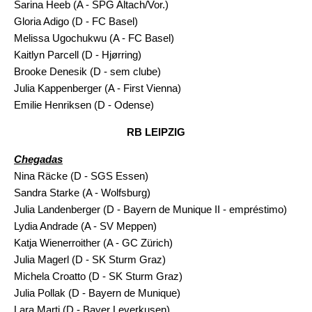
Sarina Heeb (A - SPG Altach/Vor.)
Gloria Adigo (D - FC Basel)
Melissa Ugochukwu (A - FC Basel)
Kaitlyn Parcell (D - Hjørring)
Brooke Denesik (D - sem clube)
Julia Kappenberger (A - First Vienna)
Emilie Henriksen (D - Odense)
RB LEIPZIG
Chegadas
Nina Räcke (D - SGS Essen)
Sandra Starke (A - Wolfsburg)
Julia Landenberger (D - Bayern de Munique II - empréstimo)
Lydia Andrade (A - SV Meppen)
Katja Wienerroither (A - GC Zürich)
Julia Magerl (D - SK Sturm Graz)
Michela Croatto (D - SK Sturm Graz)
Julia Pollak (D - Bayern de Munique)
Lara Marti (D - Bayer Leverkusen)