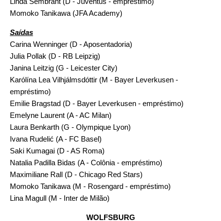
Linda Sembrant (D - Juventus - empréstimo)
Momoko Tanikawa (JFA Academy)
Saídas
Carina Wenninger (D - Aposentadoria)
Julia Pollak (D - RB Leipzig)
Janina Leitzig (G - Leicester City)
Karólína Lea Vilhjálmsdóttir (M - Bayer Leverkusen -
empréstimo)
Emilie Bragstad (D - Bayer Leverkusen - empréstimo)
Emelyne Laurent (A - AC Milan)
Laura Benkarth (G - Olympique Lyon)
Ivana Rudelić (A - FC Basel)
Saki Kumagai (D - AS Roma)
Natalia Padilla Bidas (A - Colônia - empréstimo)
Maximiliane Rall (D - Chicago Red Stars)
Momoko Tanikawa (M - Rosengard - empréstimo)
Lina Magull (M - Inter de Milão)
WOLFSBURG