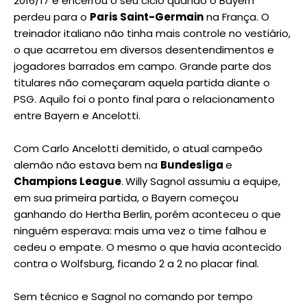
2016/17 e encerrou o seu ciclo quando o Bayern
perdeu para o
Paris Saint-Germain
na França. O
treinador italiano não tinha mais controle no vestiário,
o que acarretou em diversos desentendimentos e
jogadores barrados em campo. Grande parte dos
titulares não começaram aquela partida diante o
PSG. Aquilo foi o ponto final para o relacionamento
entre Bayern e Ancelotti.
Com Carlo Ancelotti demitido, o atual campeão
alemão não estava bem na
Bundesliga
e
Champions League
.
Willy Sagnol assumiu a equipe,
em sua primeira partida, o Bayern começou
ganhando do Hertha Berlin, porém aconteceu o que
ninguém esperava: mais uma vez o time falhou e
cedeu o empate. O mesmo o que havia acontecido
contra o Wolfsburg, ficando 2 a 2 no placar final.
Sem técnico e Sagnol no comando por tempo