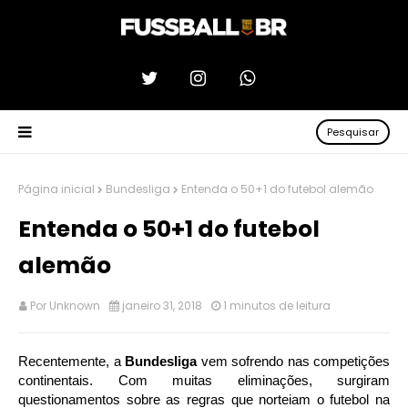
Pesquisar
Página inicial
Bundesliga
Entenda o 50+1 do futebol alemão
Entenda o 50+1 do futebol
alemão
Por
Unknown
janeiro 31, 2018
1 minutos de leitura
Recentemente, a
Bundesliga
vem sofrendo nas competições
continentais. Com muitas eliminações, surgiram
questionamentos sobre as regras que norteiam o futebol na