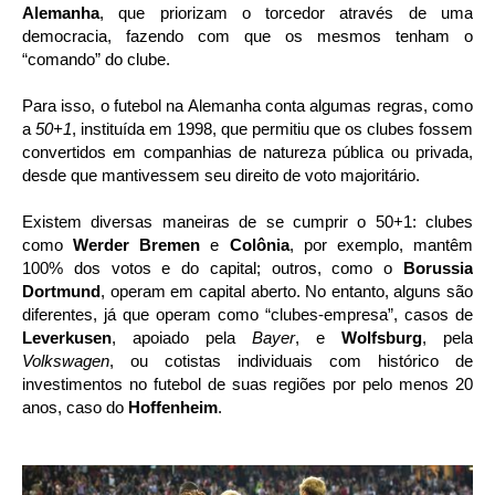
Alemanha
, que priorizam o torcedor através de uma
democracia, fazendo com que os mesmos tenham o
“comando” do clube.
Para isso, o futebol na Alemanha conta algumas regras, como
a
50+1
, instituída em 1998, que permitiu que os clubes fossem
convertidos em companhias de natureza pública ou privada,
desde que mantivessem seu direito de voto majoritário.
Existem diversas maneiras de se cumprir o 50+1: clubes
como
Werder Bremen
e
Colônia
, por exemplo, mantêm
100% dos votos e do capital; outros, como o
Borussia
Dortmund
, operam em capital aberto. No entanto, alguns são
diferentes, já que operam como “clubes-empresa”, casos de
Leverkusen
, apoiado pela
Bayer
, e
Wolfsburg
, pela
Volkswagen
, ou cotistas individuais com histórico de
investimentos no futebol de suas regiões por pelo menos 20
anos, caso do
Hoffenheim
.